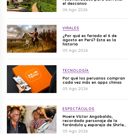
el descanso
06 Ago 2026
VIRALES
¿Por qué es feriado el 6 de
agosto en Perú? Esta es la
historia
05 Ago 2026
TECNOLOGÍA
Por qué los peruanos compran
cada vez más en apps chinas
05 Ago 2026
ESPECTÁCULOS
Muere Víctor Angobaldo,
recordado personaje de la
farándula y expareja de Shirley
Cherres
05 Ago 2026