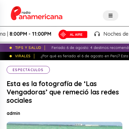
:00PM - 11:00PM
Noches de Fantas
TIPS Y SALUD
Feriado 6 de agosto: 4 destinos recomend
VIRALES
¿Por qué es feriado el 6 de agosto en Perú? Esta 
ESPECTÁCULOS
Esta es la fotografía de ‘Las
Vengadoras’ que remeció las redes
sociales
admin