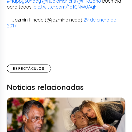
#HappySunday
@RubioMaricris
@tililozano
buen día
para todos!
pic.twitter.com/1d1GNW0AqF
— Jazmin Pinedo (@jazminpinedo)
29 de enero de
2017
ESPECTÁCULOS
Noticias relacionadas