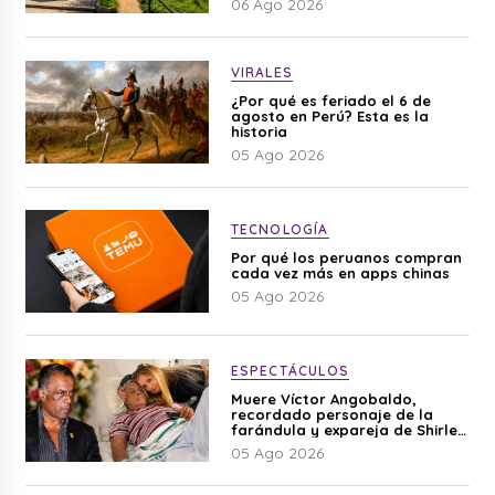
06 Ago 2026
VIRALES
¿Por qué es feriado el 6 de
agosto en Perú? Esta es la
historia
05 Ago 2026
TECNOLOGÍA
Por qué los peruanos compran
cada vez más en apps chinas
05 Ago 2026
ESPECTÁCULOS
Muere Víctor Angobaldo,
recordado personaje de la
farándula y expareja de Shirley
Cherres
05 Ago 2026