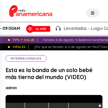
00AM
Levantados - Luigui Carbaja
TIPS Y SALUD
Feriado 6 de agosto: 4 destinos recomend
VIRALES
¿Por qué es feriado el 6 de agosto en Perú? Esta 
INTERNACIONALES
Esta es la banda de un solo bebé
más tierna del mundo (VIDEO)
admin