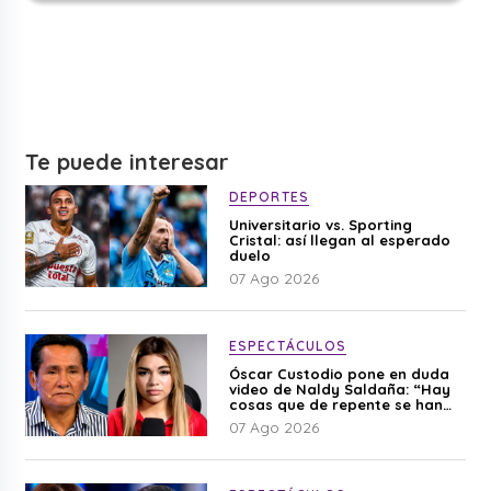
Te puede interesar
DEPORTES
Universitario vs. Sporting
Cristal: así llegan al esperado
duelo
07 Ago 2026
ESPECTÁCULOS
Óscar Custodio pone en duda
video de Naldy Saldaña: “Hay
cosas que de repente se han
editado”
07 Ago 2026