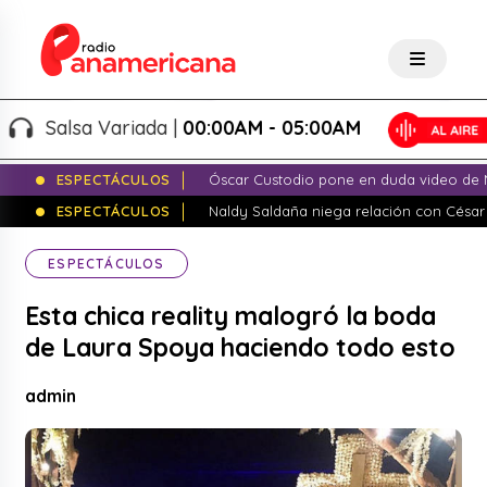
Salsa Variada |
00:00AM - 05:00AM
ESPECTÁCULOS
Óscar Custodio pone en duda video de N
ESPECTÁCULOS
Naldy Saldaña niega relación con César
ESPECTÁCULOS
Esta chica reality malogró la boda
de Laura Spoya haciendo todo esto
admin