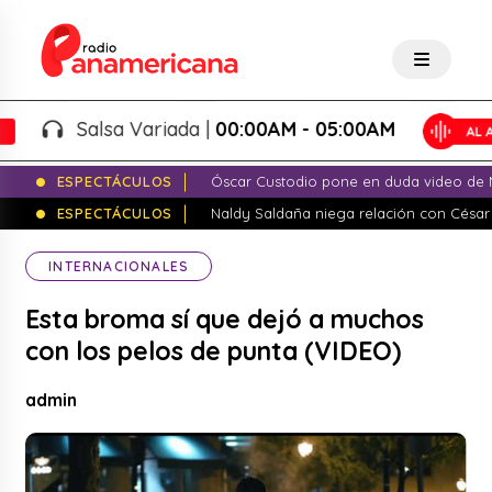
Salsa Variada |
00:00AM - 05:00AM
ESPECTÁCULOS
Óscar Custodio pone en duda video de N
ESPECTÁCULOS
Naldy Saldaña niega relación con César
INTERNACIONALES
Esta broma sí que dejó a muchos
con los pelos de punta (VIDEO)
admin