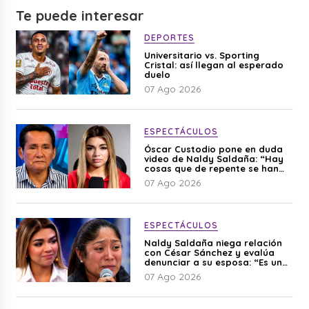
Te puede interesar
DEPORTES
Universitario vs. Sporting
Cristal: así llegan al esperado
duelo
07 Ago 2026
ESPECTÁCULOS
Óscar Custodio pone en duda
video de Naldy Saldaña: “Hay
cosas que de repente se han
editado”
07 Ago 2026
ESPECTÁCULOS
Naldy Saldaña niega relación
con César Sánchez y evalúa
denunciar a su esposa: “Es una
difamación”
07 Ago 2026