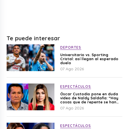
Te puede interesar
DEPORTES
Universitario vs. Sporting
Cristal: así llegan al esperado
duelo
07 Ago 2026
ESPECTÁCULOS
Óscar Custodio pone en duda
video de Naldy Saldaña: “Hay
cosas que de repente se han
editado”
07 Ago 2026
ESPECTÁCULOS