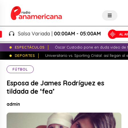
Salsa Variada |
00:00AM - 05:00AM
ESPECTÁCULOS
Óscar Custodio pone en duda video de N
DEPORTES
Universitario vs. Sporting Cristal: así llegan a
FÚTBOL
Esposa de James Rodríguez es
tildada de ‘fea’
admin