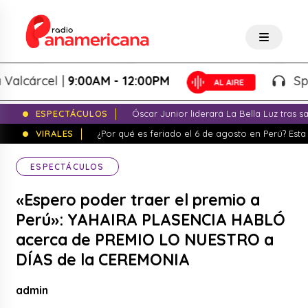
cárcel |
9:00AM - 12:00PM
Splash!
ESPECTÁCULOS
Óscar Junior liderará La Bella Luz tras 
VIRALES
¿Por qué es feriado el 6 de agosto en Perú? Esta 
ESPECTÁCULOS
«Espero poder traer el premio a
Perú»: YAHAIRA PLASENCIA HABLÓ
acerca de PREMIO LO NUESTRO a
DÍAS de la CEREMONIA
admin