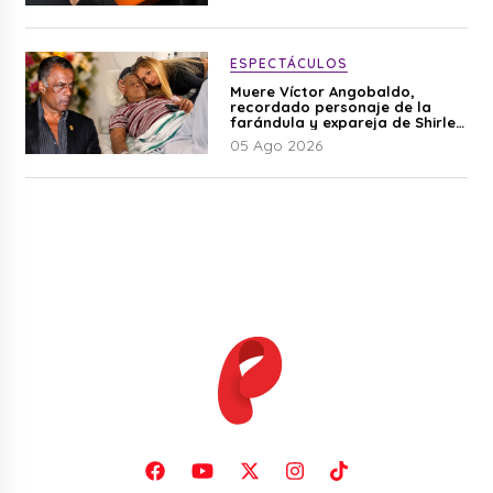
ESPECTÁCULOS
Muere Víctor Angobaldo,
recordado personaje de la
farándula y expareja de Shirley
Cherres
05 Ago 2026