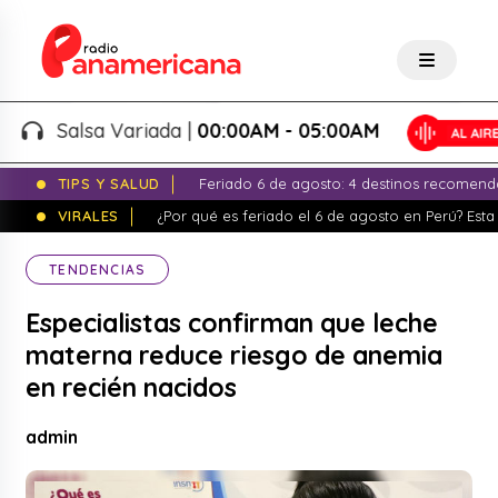
Salsa Variada |
00:00AM - 05:00AM
TIPS Y SALUD
Feriado 6 de agosto: 4 destinos recomend
VIRALES
¿Por qué es feriado el 6 de agosto en Perú? Esta 
TENDENCIAS
Especialistas confirman que leche
materna reduce riesgo de anemia
en recién nacidos
admin