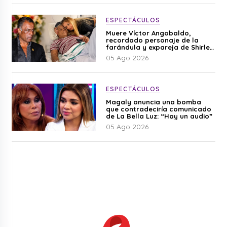
ESPECTÁCULOS
Muere Víctor Angobaldo,
recordado personaje de la
farándula y expareja de Shirley
Cherres
05 Ago 2026
ESPECTÁCULOS
Magaly anuncia una bomba
que contradeciría comunicado
de La Bella Luz: “Hay un audio”
05 Ago 2026