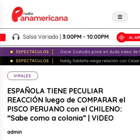
Salsa Variada |
3:00PM - 10:00PM
ESPECTÁCULOS
Óscar Custodio pone en duda video de N
ESPECTÁCULOS
Naldy Saldaña niega relación con César
VIRALES
ESPAÑOLA TIENE PECULIAR
REACCIÓN luego de COMPARAR el
PISCO PERUANO con el CHILENO:
“Sabe como a colonia” | VIDEO
admin