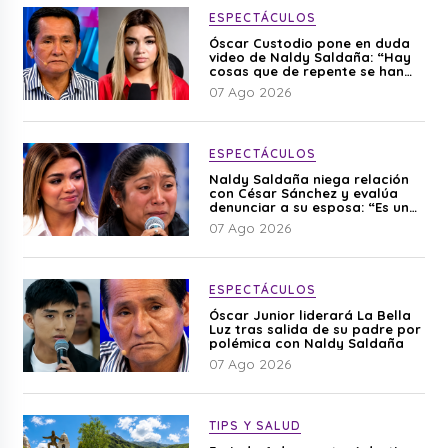
ESPECTÁCULOS
Óscar Custodio pone en duda
video de Naldy Saldaña: “Hay
cosas que de repente se han
editado”
07 Ago 2026
ESPECTÁCULOS
Naldy Saldaña niega relación
con César Sánchez y evalúa
denunciar a su esposa: “Es una
difamación”
07 Ago 2026
ESPECTÁCULOS
Óscar Junior liderará La Bella
Luz tras salida de su padre por
polémica con Naldy Saldaña
07 Ago 2026
TIPS Y SALUD