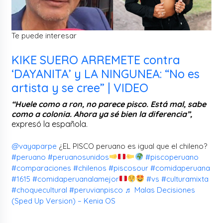
Te puede interesar
KIKE SUERO ARREMETE contra
‘DAYANITA’ y LA NINGUNEA: “No es
artista y se cree” | VIDEO
“Huele como a ron, no parece pisco. Está mal, sabe
como a colonia. Ahora ya sé bien la diferencia”,
expresó la española.
@vayaparpe
¿EL PISCO peruano es igual que el chileno?
#peruano
#peruanosunidos
#piscoperuano
#comparaciones
#chilenos
#piscosour
#comidaperuana
#1615
#comidaperuanalamejor
#vs
#culturamixta
#choquecultural
#peruvianpisco
♬ Malas Decisiones
(Sped Up Version) – Kenia OS