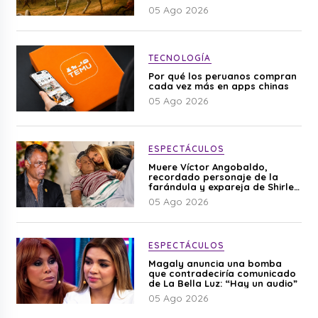
05 Ago 2026
TECNOLOGÍA
Por qué los peruanos compran
cada vez más en apps chinas
05 Ago 2026
ESPECTÁCULOS
Muere Víctor Angobaldo,
recordado personaje de la
farándula y expareja de Shirley
Cherres
05 Ago 2026
ESPECTÁCULOS
Magaly anuncia una bomba
que contradeciría comunicado
de La Bella Luz: “Hay un audio”
05 Ago 2026