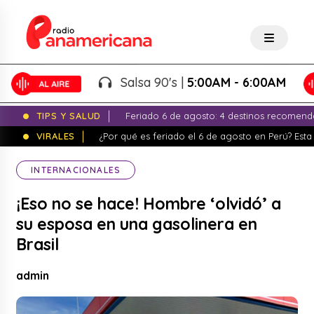
Salsa 90's |
5:00AM - 6:00AM
TIPS Y SALUD
Feriado 6 de agosto: 4 destinos recomend
VIRALES
¿Por qué es feriado el 6 de agosto en Perú? Esta 
INTERNACIONALES
¡Eso no se hace! Hombre ‘olvidó’ a
su esposa en una gasolinera en
Brasil
admin