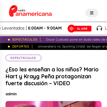
vantados |
6:00AM - 9:00AM
Lo Me
ESPECTÁCULOS
Óscar Custodio pone en duda video de N
DEPORTES
Universitario vs. Sporting Cristal: así llegan a
ESPECTÁCULOS
¿Eso les enseñan a los niños? Mario
Hart y Krayg Peña protagonizan
fuerte discusión – VIDEO
admin