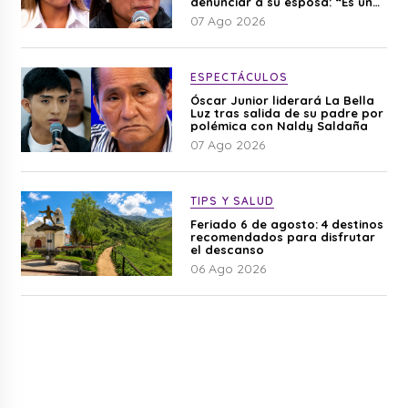
denunciar a su esposa: “Es una
difamación”
07 Ago 2026
ESPECTÁCULOS
Óscar Junior liderará La Bella
Luz tras salida de su padre por
polémica con Naldy Saldaña
07 Ago 2026
TIPS Y SALUD
Feriado 6 de agosto: 4 destinos
recomendados para disfrutar
el descanso
06 Ago 2026