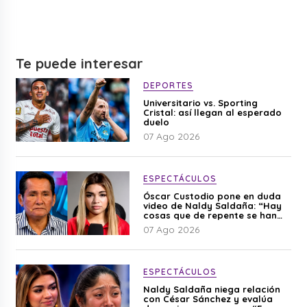
Te puede interesar
DEPORTES
Universitario vs. Sporting
Cristal: así llegan al esperado
duelo
07 Ago 2026
ESPECTÁCULOS
Óscar Custodio pone en duda
video de Naldy Saldaña: “Hay
cosas que de repente se han
editado”
07 Ago 2026
ESPECTÁCULOS
Naldy Saldaña niega relación
con César Sánchez y evalúa