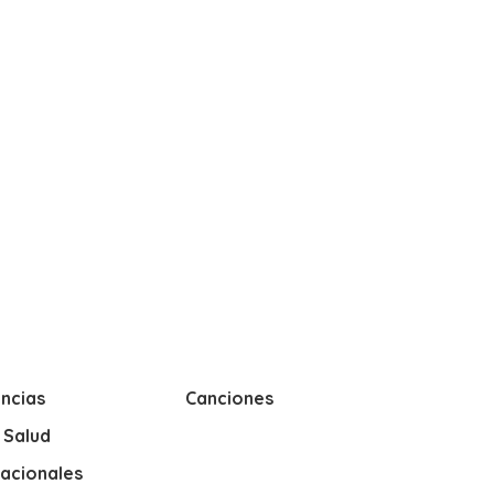
ncias
Canciones
y Salud
nacionales