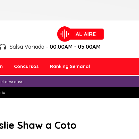
Salsa Variada -
00:00AM - 05:00AM
ón
Concursos
Ranking Semanal
 el descanso
ria
Leslie Shaw a Coto