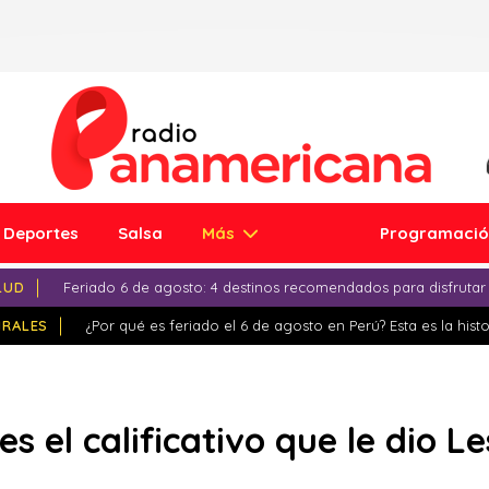
Deportes
Salsa
Más
Programaci
LUD
Feriado 6 de agosto: 4 destinos recomendados para disfrutar
IRALES
¿Por qué es feriado el 6 de agosto en Perú? Esta es la histo
 es el calificativo que le dio 