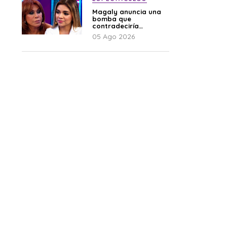
Magaly anuncia una
bomba que
contradeciría
comunicado de La
05 Ago 2026
Bella Luz: “Hay un
audio”