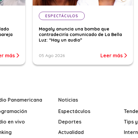
ESPECTÁCULOS
dado
Magaly anuncia una bomba que
pareja
contradeciría comunicado de La Bella
Luz: “Hay un audio”
er más
Leer más
05 Ago 2026
dio Panamericana
Noticias
ogramación
Espectáculos
Tende
io en vivo
Deportes
Tips 
nking
Actualidad
Inter