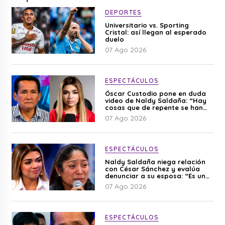
DEPORTES
Universitario vs. Sporting
Cristal: así llegan al esperado
duelo
07 Ago 2026
ESPECTÁCULOS
Óscar Custodio pone en duda
video de Naldy Saldaña: “Hay
cosas que de repente se han
editado”
07 Ago 2026
ESPECTÁCULOS
Naldy Saldaña niega relación
con César Sánchez y evalúa
denunciar a su esposa: “Es una
difamación”
07 Ago 2026
ESPECTÁCULOS