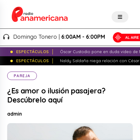
Domingo Tonero |
6:00AM - 6:00PM
ESPECTÁCULOS
Óscar Custodio pone en duda video de N
ESPECTÁCULOS
Naldy Saldaña niega relación con César
PAREJA
¿Es amor o ilusión pasajera?
Descúbrelo aquí
admin