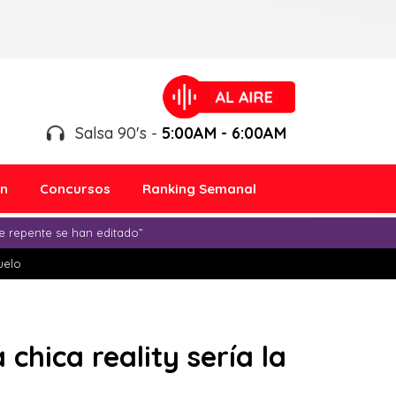
Salsa 90's -
5:00AM - 6:00AM
ón
Concursos
Ranking Semanal
e repente se han editado”
duelo
 chica reality sería la