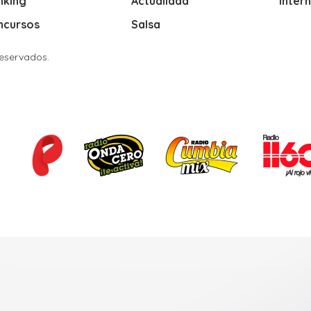
nking
Actualidad
Inter
ncursos
Salsa
Reservados.