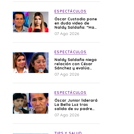
ESPECTÁCULOS
Óscar Custodio pone
en duda video de
Naldy Saldaña: “Hay
cosas que de repente
07 Ago 2026
se han editado”
ESPECTÁCULOS
Naldy Saldaña niega
relación con César
Sánchez y evalúa
denunciar a su
07 Ago 2026
esposa: “Es una
difamación”
ESPECTÁCULOS
Óscar Junior liderará
La Bella Luz tras
salida de su padre
por polémica con
07 Ago 2026
Naldy Saldaña
TIPS Y SALUD