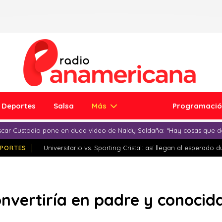
Deportes
Salsa
Más
Programaci
car Custodio pone en duda video de Naldy Saldaña: “Hay cosas que d
PORTES
Universitario vs. Sporting Cristal: así llegan al esperado 
onvertiría en padre y conocida