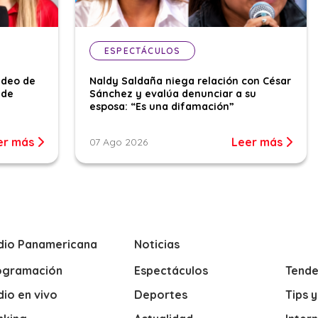
ESPECTÁCULOS
ideo de
Naldy Saldaña niega relación con César
 de
Sánchez y evalúa denunciar a su
esposa: “Es una difamación”
er más
Leer más
07 Ago 2026
dio Panamericana
Noticias
ogramación
Espectáculos
Tende
io en vivo
Deportes
Tips 