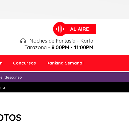
Noches de Fantasía - Karla
Tarazona -
8:00PM - 11:00PM
ón
Concursos
Ranking Semanal
 el descanso
ria
FOTOS