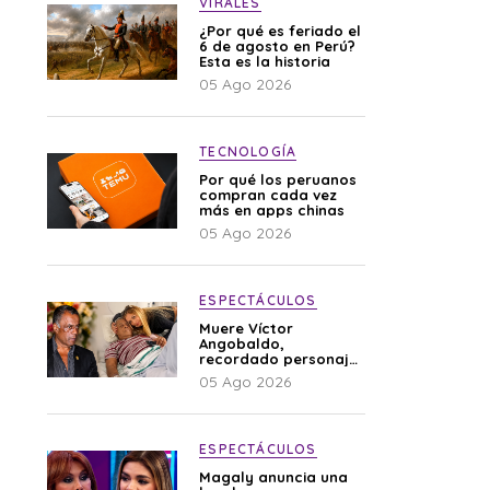
VIRALES
¿Por qué es feriado el
6 de agosto en Perú?
Esta es la historia
05 Ago 2026
TECNOLOGÍA
Por qué los peruanos
compran cada vez
más en apps chinas
05 Ago 2026
ESPECTÁCULOS
Muere Víctor
Angobaldo,
recordado personaje
de la farándula y
05 Ago 2026
expareja de Shirley
Cherres
ESPECTÁCULOS
Magaly anuncia una