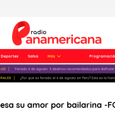
Deportes
Salsa
Más
Programaci
LUD
Feriado 6 de agosto: 4 destinos recomendados para disfrutar
IRALES
¿Por qué es feriado el 6 de agosto en Perú? Esta es la histo
fiesa su amor por bailarina -