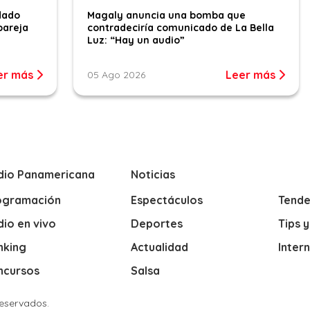
dado
Magaly anuncia una bomba que
pareja
contradeciría comunicado de La Bella
Luz: “Hay un audio”
er más
Leer más
05 Ago 2026
dio Panamericana
Noticias
ogramación
Espectáculos
Tende
io en vivo
Deportes
Tips 
nking
Actualidad
Inter
ncursos
Salsa
Reservados.