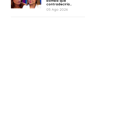
bomba que
contradeciría
comunicado de La
05 Ago 2026
Bella Luz: “Hay un
audio”