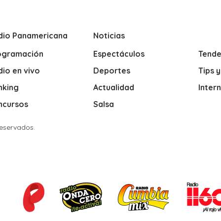
dio Panamericana
Noticias
ogramación
Espectáculos
Tende
io en vivo
Deportes
Tips 
nking
Actualidad
Inter
ncursos
Salsa
Reservados.