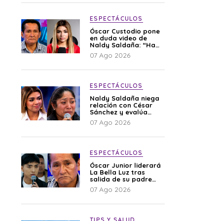
ESPECTÁCULOS
Óscar Custodio pone
en duda video de
Naldy Saldaña: “Hay
cosas que de repente
07 Ago 2026
se han editado”
ESPECTÁCULOS
Naldy Saldaña niega
relación con César
Sánchez y evalúa
denunciar a su
07 Ago 2026
esposa: “Es una
difamación”
ESPECTÁCULOS
Óscar Junior liderará
La Bella Luz tras
salida de su padre
por polémica con
07 Ago 2026
Naldy Saldaña
TIPS Y SALUD