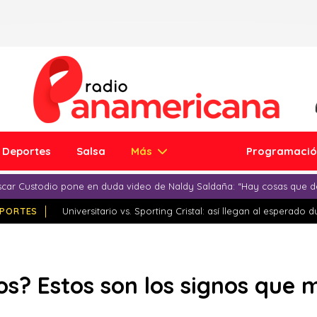
Deportes
Salsa
Más
Programaci
car Custodio pone en duda video de Naldy Saldaña: “Hay cosas que d
PORTES
Universitario vs. Sporting Cristal: así llegan al esperado 
los? Estos son los signos que