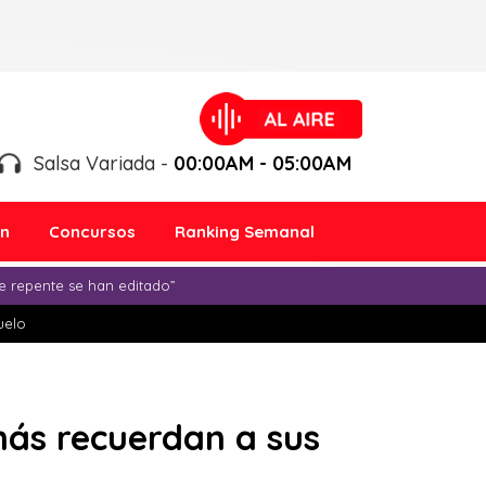
Salsa Variada -
00:00AM - 05:00AM
ón
Concursos
Ranking Semanal
e repente se han editado”
duelo
 más recuerdan a sus