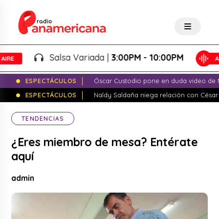
Salsa Variada |
3:00PM - 10:00PM
ESPECTÁCULOS
Óscar Custodio pone en duda video de N
ESPECTÁCULOS
Naldy Saldaña niega relación con César
TENDENCIAS
¿Eres miembro de mesa? Entérate
aquí
admin