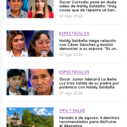
Óscar Custodio pone en duda
video de Naldy Saldaña: “Hay
cosas que de repente se han
editado”
07 Ago 2026
ESPECTÁCULOS
Naldy Saldaña niega relación
con César Sánchez y evalúa
denunciar a su esposa: “Es una
difamación”
07 Ago 2026
ESPECTÁCULOS
Óscar Junior liderará La Bella
Luz tras salida de su padre por
polémica con Naldy Saldaña
07 Ago 2026
TIPS Y SALUD
Feriado 6 de agosto: 4 destinos
recomendados para disfrutar
el descanso