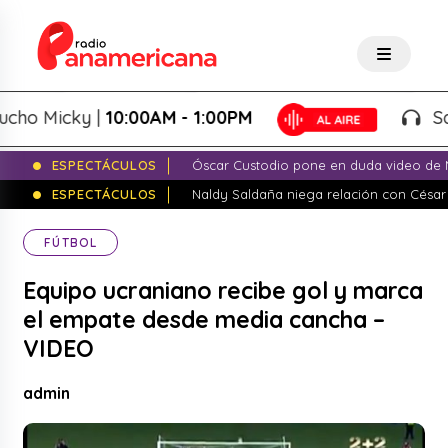
 Micky |
10:00AM - 1:00PM
Salsa 
ESPECTÁCULOS
Óscar Custodio pone en duda video de N
ESPECTÁCULOS
Naldy Saldaña niega relación con César
FÚTBOL
Equipo ucraniano recibe gol y marca
el empate desde media cancha –
VIDEO
admin