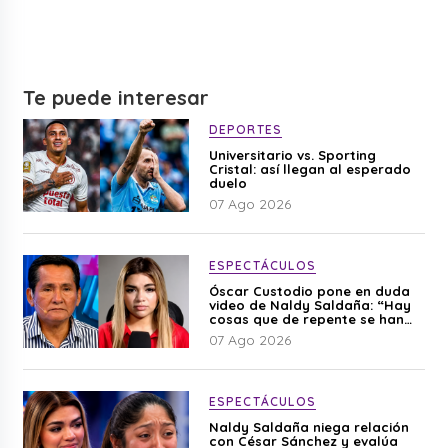
Te puede interesar
DEPORTES
Universitario vs. Sporting
Cristal: así llegan al esperado
duelo
07 Ago 2026
ESPECTÁCULOS
Óscar Custodio pone en duda
video de Naldy Saldaña: “Hay
cosas que de repente se han
editado”
07 Ago 2026
ESPECTÁCULOS
Naldy Saldaña niega relación
con César Sánchez y evalúa