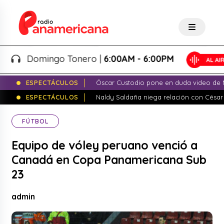
Domingo Tonero |
6:00AM - 6:00PM
ESPECTÁCULOS
Óscar Custodio pone en duda video de N
ESPECTÁCULOS
Naldy Saldaña niega relación con César
FÚTBOL
Equipo de vóley peruano venció a
Canadá en Copa Panamericana Sub
23
admin