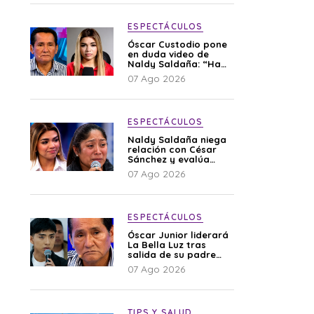
ESPECTÁCULOS
Óscar Custodio pone
en duda video de
Naldy Saldaña: “Hay
cosas que de repente
07 Ago 2026
se han editado”
ESPECTÁCULOS
Naldy Saldaña niega
relación con César
Sánchez y evalúa
denunciar a su
07 Ago 2026
esposa: “Es una
difamación”
ESPECTÁCULOS
Óscar Junior liderará
La Bella Luz tras
salida de su padre
por polémica con
07 Ago 2026
Naldy Saldaña
TIPS Y SALUD