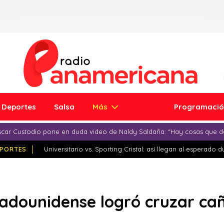
Deportes
Salsa
Más
Programaci
car Custodio pone en duda video de Naldy Saldaña: “Hay cosas que d
PORTES
Universitario vs. Sporting Cristal: así llegan al esperado 
stadounidense logró cruzar cañ