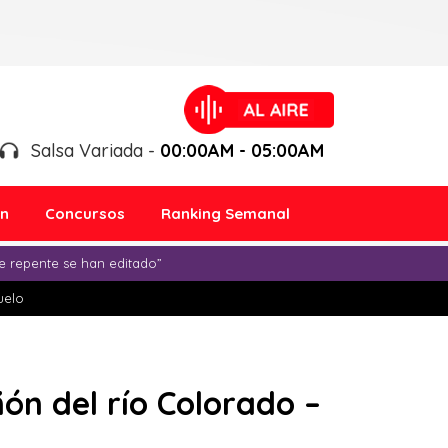
Salsa Variada -
00:00AM - 05:00AM
ón
Concursos
Ranking Semanal
e repente se han editado”
duelo
ón del río Colorado –