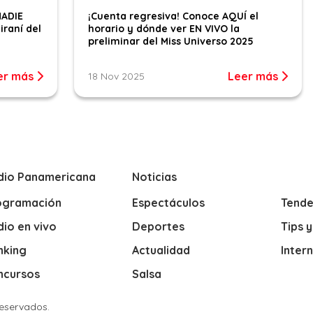
NADIE
¡Cuenta regresiva! Conoce AQUÍ el
iraní del
horario y dónde ver EN VIVO la
preliminar del Miss Universo 2025
er más
Leer más
18 Nov 2025
dio Panamericana
Noticias
ogramación
Espectáculos
Tende
io en vivo
Deportes
Tips 
nking
Actualidad
Inter
ncursos
Salsa
Reservados.