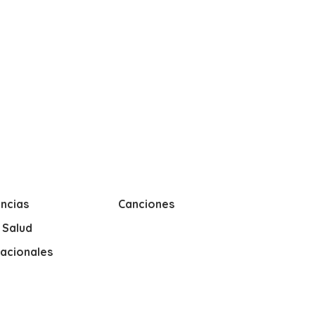
ncias
Canciones
y Salud
nacionales