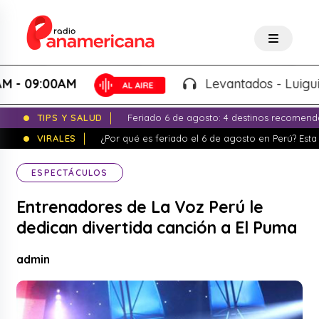
09:00AM
Levantados - Luigui Carb
TIPS Y SALUD
Feriado 6 de agosto: 4 destinos recomend
VIRALES
¿Por qué es feriado el 6 de agosto en Perú? Esta 
ESPECTÁCULOS
Entrenadores de La Voz Perú le
dedican divertida canción a El Puma
admin