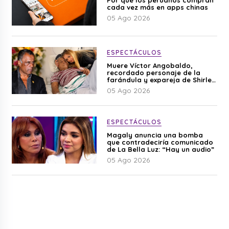
cada vez más en apps chinas
05 Ago 2026
ESPECTÁCULOS
Muere Víctor Angobaldo,
recordado personaje de la
farándula y expareja de Shirley
Cherres
05 Ago 2026
ESPECTÁCULOS
Magaly anuncia una bomba
que contradeciría comunicado
de La Bella Luz: “Hay un audio”
05 Ago 2026