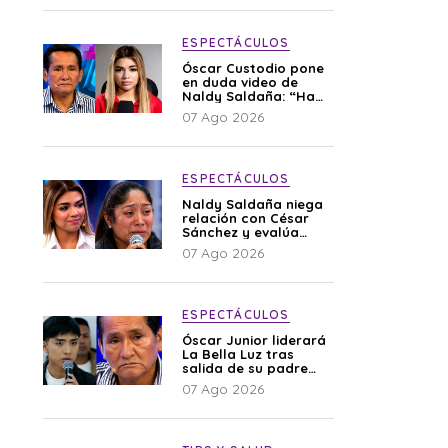
ESPECTÁCULOS
Óscar Custodio pone
en duda video de
Naldy Saldaña: “Hay
cosas que de repente
07 Ago 2026
se han editado”
ESPECTÁCULOS
Naldy Saldaña niega
relación con César
Sánchez y evalúa
denunciar a su
07 Ago 2026
esposa: “Es una
difamación”
ESPECTÁCULOS
Óscar Junior liderará
La Bella Luz tras
salida de su padre
por polémica con
07 Ago 2026
Naldy Saldaña