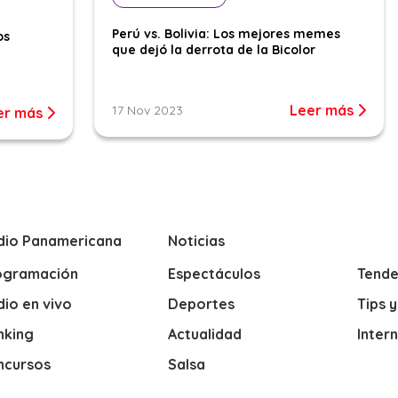
Perú vs. Bolivia: Los mejores memes
os
que dejó la derrota de la Bicolor
Leer más
17 Nov 2023
er más
dio Panamericana
Noticias
ogramación
Espectáculos
Tende
io en vivo
Deportes
Tips 
nking
Actualidad
Inter
ncursos
Salsa