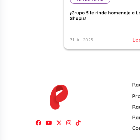
¡Grupo 5 le rinde homenaje a L
Shapis!
Le
31 Jul 2025
Ra
Pr
Rad
Ra
Co