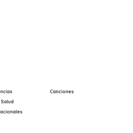
ncias
Canciones
y Salud
nacionales