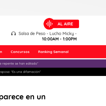
Salsa de Peso - Lucho Micky -
10:00AM - 1:00PM
ón
Concursos
Ranking Semanal
e repente se han editado”
esposa: “Es una difamación”
parece en un