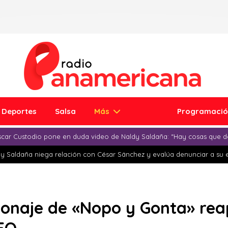
Deportes
Salsa
Más
Programaci
car Custodio pone en duda video de Naldy Saldaña: “Hay cosas que d
y Saldaña niega relación con César Sánchez y evalúa denunciar a su 
sonaje de «Nopo y Gonta» rea