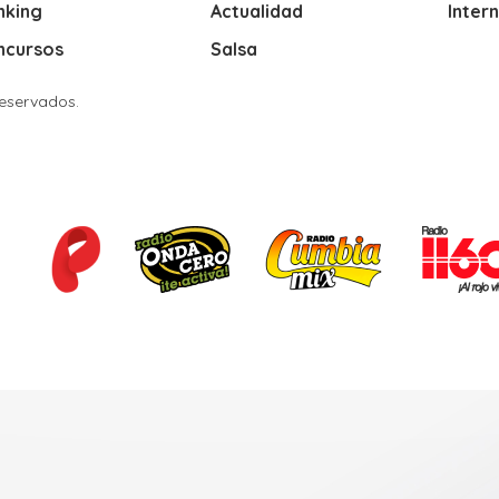
nking
Actualidad
Inter
ncursos
Salsa
Reservados.