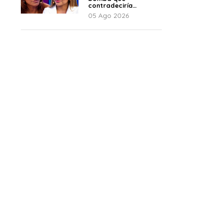
contradeciría
comunicado de La
05 Ago 2026
Bella Luz: “Hay un
audio”