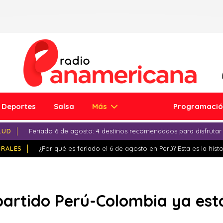
Deportes
Salsa
Más
Programaci
LUD
Feriado 6 de agosto: 4 destinos recomendados para disfrutar
IRALES
¿Por qué es feriado el 6 de agosto en Perú? Esta es la histo
artido Perú-Colombia ya está