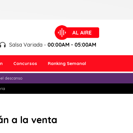
Salsa Variada -
00:00AM - 05:00AM
ón
Concursos
Ranking Semanal
 el descanso
ria
n a la venta