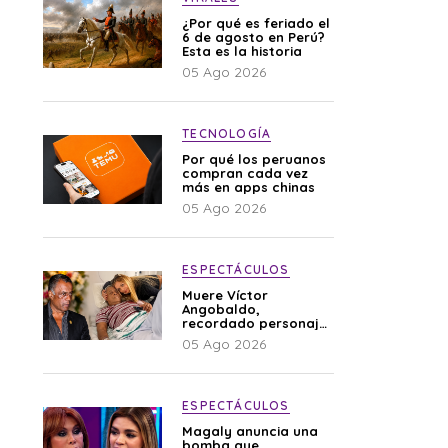
¿Por qué es feriado el
6 de agosto en Perú?
Esta es la historia
05 Ago 2026
TECNOLOGÍA
Por qué los peruanos
compran cada vez
más en apps chinas
05 Ago 2026
ESPECTÁCULOS
Muere Víctor
Angobaldo,
recordado personaje
de la farándula y
05 Ago 2026
expareja de Shirley
Cherres
ESPECTÁCULOS
Magaly anuncia una
bomba que