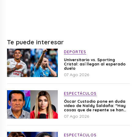
Te puede interesar
DEPORTES
Universitario vs. Sporting
Cristal: así llegan al esperado
duelo
07 Ago 2026
ESPECTÁCULOS
Óscar Custodio pone en duda
video de Naldy Saldaña: “Hay
cosas que de repente se han
editado”
07 Ago 2026
ESPECTÁCULOS