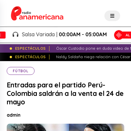
Salsa Variada |
00:00AM - 05:00AM
ESPECTÁCULOS
Óscar Custodio pone en duda video de N
ESPECTÁCULOS
Naldy Saldaña niega relación con César
FÚTBOL
Entradas para el partido Perú-
Colombia saldrán a la venta el 24 de
mayo
admin