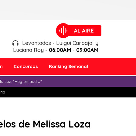
Levantados - Luigui Carbajal y
Luciana Roy -
06:00AM - 09:00AM
ón
Concursos
Ranking Semanal
a Luz: “Hay un audio”
ria
elos de Melissa Loza