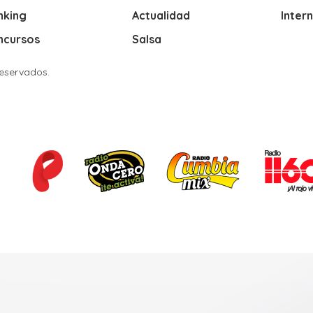
nking
Actualidad
Inter
ncursos
Salsa
Reservados.