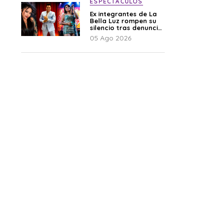
ESPECTÁCULOS
Ex integrantes de La
Bella Luz rompen su
silencio tras denuncia
de Naldy: “Todo el
05 Ago 2026
mundo lo sabía”