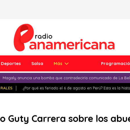
Deportes
Salsa
Más
Programaci
Magaly anuncia una bomba que contradeciría comunicado de La Bell
IRALES
¿Por qué es feriado el 6 de agosto en Perú? Esta es la histo
jo Guty Carrera sobre los abu