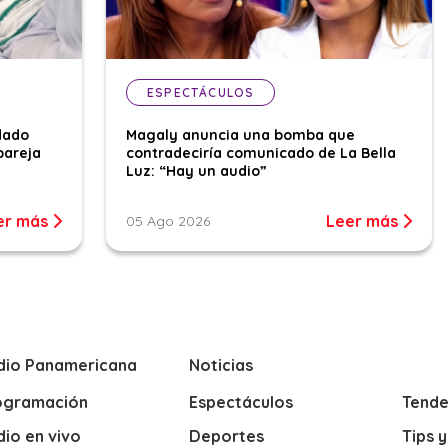
ESPECTÁCULOS
dado
Magaly anuncia una bomba que
pareja
contradeciría comunicado de La Bella
Luz: “Hay un audio”
er más
Leer más
05 Ago 2026
dio Panamericana
Noticias
ogramación
Espectáculos
Tende
io en vivo
Deportes
Tips 