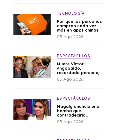
TECNOLOGÍA
Por qué los peruanos
compran cada vez
más en apps chinas
05 Ago 2026
ESPECTÁCULOS
Muere Víctor
Angobaldo,
recordado personaje
de la farándula y
05 Ago 2026
expareja de Shirley
Cherres
ESPECTÁCULOS
Magaly anuncia una
bomba que
contradeciría
comunicado de La
05 Ago 2026
Bella Luz: “Hay un
audio”