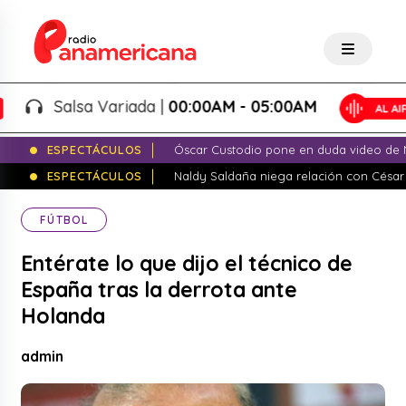
Salsa Variada |
00:00AM - 05:00AM
ESPECTÁCULOS
Óscar Custodio pone en duda video de N
ESPECTÁCULOS
Naldy Saldaña niega relación con César
FÚTBOL
Entérate lo que dijo el técnico de
España tras la derrota ante
Holanda
admin