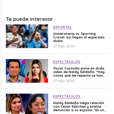
Te puede interesar
DEPORTES
Universitario vs. Sporting
Cristal: así llegan al esperado
duelo
07 Ago 2026
ESPECTÁCULOS
Óscar Custodio pone en duda
video de Naldy Saldaña: “Hay
cosas que de repente se han
editado”
07 Ago 2026
ESPECTÁCULOS
Naldy Saldaña niega relación
con César Sánchez y evalúa
denunciar a su esposa: “Es una
difamación”