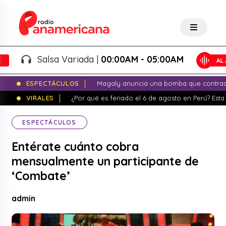
Salsa Variada |
00:00AM - 05:00AM
ESPECTÁCULOS
Magaly anuncia una bomba que contrade
VIRALES
¿Por qué es feriado el 6 de agosto en Perú? Esta 
ESPECTÁCULOS
Entérate cuánto cobra
mensualmente un participante de
‘Combate’
admin