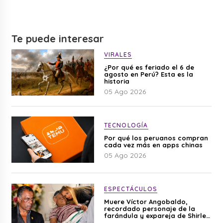
Te puede interesar
VIRALES
¿Por qué es feriado el 6 de
agosto en Perú? Esta es la
historia
05 Ago 2026
TECNOLOGÍA
Por qué los peruanos compran
cada vez más en apps chinas
05 Ago 2026
ESPECTÁCULOS
Muere Víctor Angobaldo,
recordado personaje de la
farándula y expareja de Shirley
Cherres