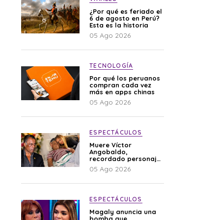
¿Por qué es feriado el
6 de agosto en Perú?
Esta es la historia
05 Ago 2026
TECNOLOGÍA
Por qué los peruanos
compran cada vez
más en apps chinas
05 Ago 2026
ESPECTÁCULOS
Muere Víctor
Angobaldo,
recordado personaje
de la farándula y
05 Ago 2026
expareja de Shirley
Cherres
ESPECTÁCULOS
Magaly anuncia una
bomba que