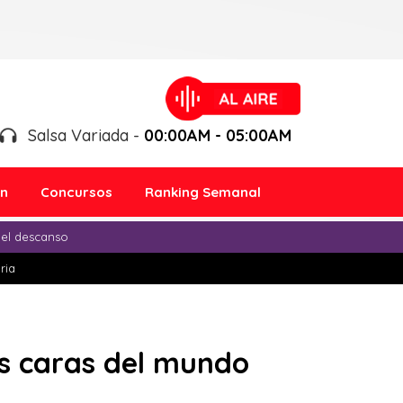
Salsa Variada -
00:00AM - 05:00AM
ón
Concursos
Ranking Semanal
 el descanso
ria
ás caras del mundo