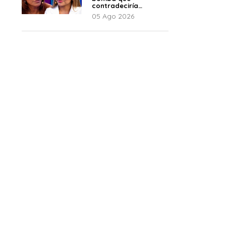
contradeciría
comunicado de La
05 Ago 2026
Bella Luz: “Hay un
audio”