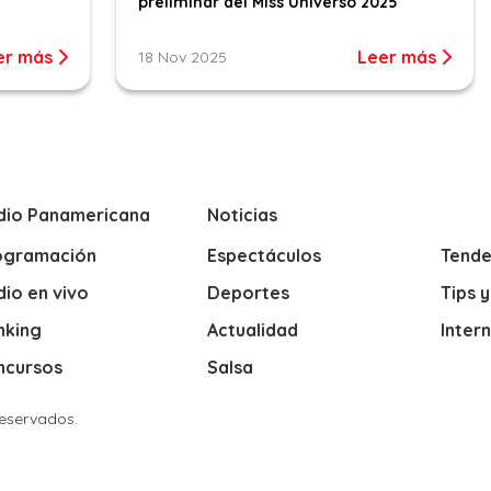
preliminar del Miss Universo 2025
er más
Leer más
18 Nov 2025
dio Panamericana
Noticias
ogramación
Espectáculos
Tende
io en vivo
Deportes
Tips 
nking
Actualidad
Inter
ncursos
Salsa
Reservados.