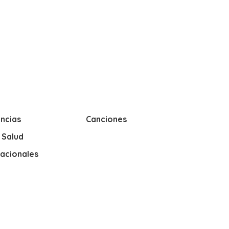
ncias
Canciones
y Salud
nacionales