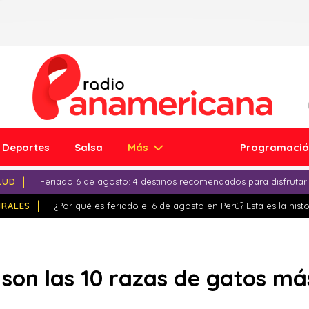
Deportes
Salsa
Más
Programaci
LUD
Feriado 6 de agosto: 4 destinos recomendados para disfrutar
IRALES
¿Por qué es feriado el 6 de agosto en Perú? Esta es la histo
 son las 10 razas de gatos m