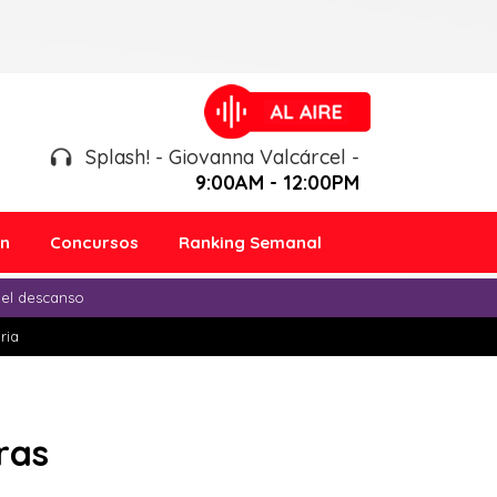
Splash! - Giovanna Valcárcel -
9:00AM - 12:00PM
ón
Concursos
Ranking Semanal
 el descanso
ria
ras