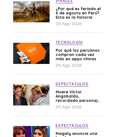
VIRALES
¿Por qué es feriado el
6 de agosto en Perú?
Esta es la historia
05 Ago 2026
TECNOLOGÍA
Por qué los peruanos
compran cada vez
más en apps chinas
05 Ago 2026
ESPECTÁCULOS
Muere Víctor
Angobaldo,
recordado personaje
de la farándula y
05 Ago 2026
expareja de Shirley
Cherres
ESPECTÁCULOS
Magaly anuncia una