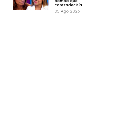
bomba que
contradeciría
comunicado de La
05 Ago 2026
Bella Luz: “Hay un
audio”