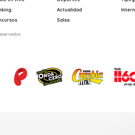
nking
Actualidad
Inter
ncursos
Salsa
Reservados.