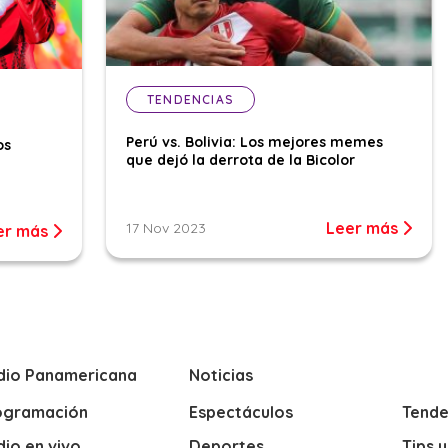
TENDENCIAS
Perú vs. Bolivia: Los mejores memes
os
que dejó la derrota de la Bicolor
Leer más
17 Nov 2023
er más
dio Panamericana
Noticias
ogramación
Espectáculos
Tende
io en vivo
Deportes
Tips 