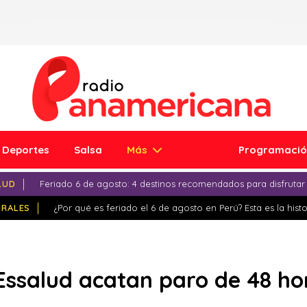
Deportes
Salsa
Más
Programaci
LUD
Feriado 6 de agosto: 4 destinos recomendados para disfrutar
IRALES
¿Por qué es feriado el 6 de agosto en Perú? Esta es la histo
Essalud acatan paro de 48 ho