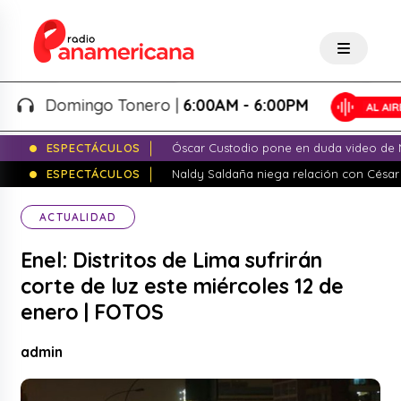
Domingo Tonero |
6:00AM - 6:00PM
ESPECTÁCULOS
Óscar Custodio pone en duda video de N
ESPECTÁCULOS
Naldy Saldaña niega relación con César
ACTUALIDAD
Enel: Distritos de Lima sufrirán
corte de luz este miércoles 12 de
enero | FOTOS
admin