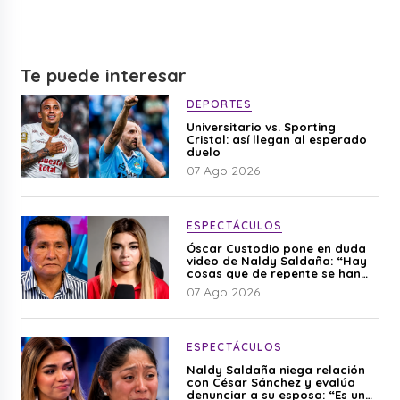
Te puede interesar
DEPORTES
Universitario vs. Sporting
Cristal: así llegan al esperado
duelo
07 Ago 2026
ESPECTÁCULOS
Óscar Custodio pone en duda
video de Naldy Saldaña: “Hay
cosas que de repente se han
editado”
07 Ago 2026
ESPECTÁCULOS
Naldy Saldaña niega relación
con César Sánchez y evalúa
denunciar a su esposa: “Es una