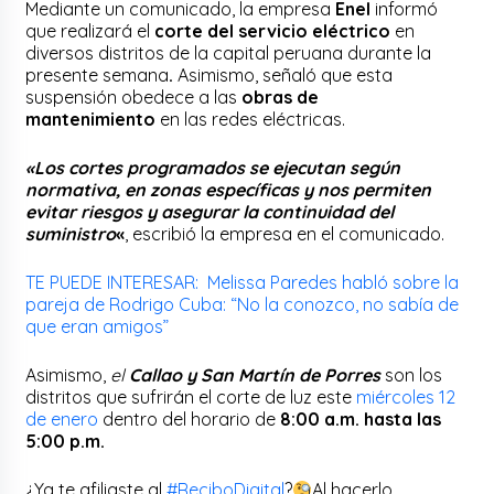
Mediante un comunicado, la empresa
Enel
informó
que realizará el
corte del servicio eléctrico
en
diversos distritos de la capital peruana durante la
presente semana
.
Asimismo, señaló que esta
suspensión obedece a las
obras de
mantenimiento
en las redes eléctricas.
«
Los cortes programados se ejecutan según
normativa, en zonas específicas y nos permiten
evitar riesgos y asegurar la continuidad del
suministro
«
, escribió la empresa en el comunicado.
TE PUEDE INTERESAR: Melissa Paredes habló sobre la
pareja de Rodrigo Cuba: “No la conozco, no sabía de
que eran amigos”
Asimismo,
el
Callao y San Martín de Porres
son los
distritos que sufrirán el corte de luz este
miércoles 12
de enero
dentro del horario de
8:00 a.m. hasta las
5:00 p.m.
¿Ya te afiliaste al
#ReciboDigital
?
Al hacerlo,