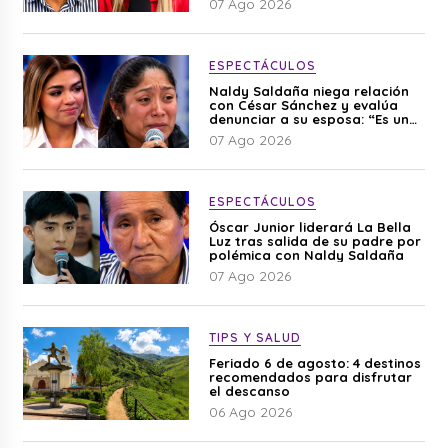
07 Ago 2026
ESPECTÁCULOS
Naldy Saldaña niega relación
con César Sánchez y evalúa
denunciar a su esposa: “Es una
difamación”
07 Ago 2026
ESPECTÁCULOS
Óscar Junior liderará La Bella
Luz tras salida de su padre por
polémica con Naldy Saldaña
07 Ago 2026
TIPS Y SALUD
Feriado 6 de agosto: 4 destinos
recomendados para disfrutar
el descanso
06 Ago 2026