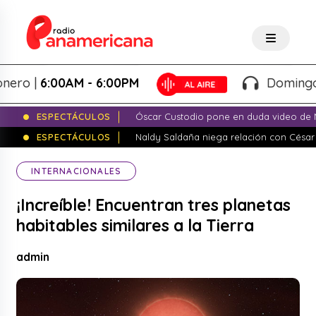
o |
6:00AM - 6:00PM
Domingo To
ESPECTÁCULOS
Óscar Custodio pone en duda video de N
ESPECTÁCULOS
Naldy Saldaña niega relación con César
INTERNACIONALES
¡Increíble! Encuentran tres planetas
habitables similares a la Tierra
admin