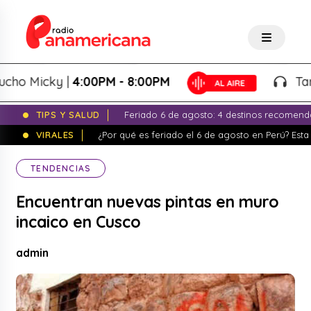
 Micky |
4:00PM - 8:00PM
Tardeo 
TIPS Y SALUD
Feriado 6 de agosto: 4 destinos recomend
VIRALES
¿Por qué es feriado el 6 de agosto en Perú? Esta 
TENDENCIAS
Encuentran nuevas pintas en muro
incaico en Cusco
admin