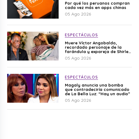
Por qué los peruanos compran
cada vez más en apps chinas
05 Ago 2026
ESPECTÁCULOS
Muere Víctor Angobaldo,
recordado personaje de la
farándula y expareja de Shirley
Cherres
05 Ago 2026
ESPECTÁCULOS
Magaly anuncia una bomba
que contradeciría comunicado
de La Bella Luz: “Hay un audio”
05 Ago 2026