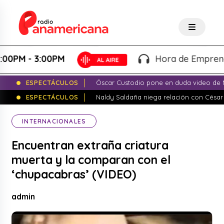
M - 3:00PM
Hora de Emprender - 
ESPECTÁCULOS
Óscar Custodio pone en duda video de N
ESPECTÁCULOS
Naldy Saldaña niega relación con César
INTERNACIONALES
Encuentran extraña criatura
muerta y la comparan con el
‘chupacabras’ (VIDEO)
admin