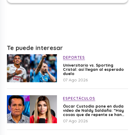
Te puede interesar
DEPORTES
Universitario vs. Sporting
Cristal: así llegan al esperado
duelo
07 Ago 2026
ESPECTÁCULOS
Óscar Custodio pone en duda
video de Naldy Saldaña: “Hay
cosas que de repente se han
editado”
07 Ago 2026