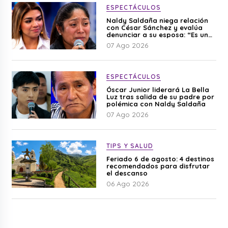
ESPECTÁCULOS
Naldy Saldaña niega relación
con César Sánchez y evalúa
denunciar a su esposa: “Es una
difamación”
07 Ago 2026
ESPECTÁCULOS
Óscar Junior liderará La Bella
Luz tras salida de su padre por
polémica con Naldy Saldaña
07 Ago 2026
TIPS Y SALUD
Feriado 6 de agosto: 4 destinos
recomendados para disfrutar
el descanso
06 Ago 2026