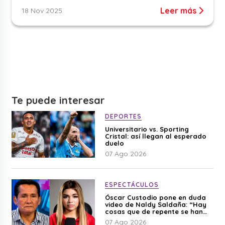
Leer más
18 Nov 2025
Te puede interesar
DEPORTES
Universitario vs. Sporting
Cristal: así llegan al esperado
duelo
07 Ago 2026
ESPECTÁCULOS
Óscar Custodio pone en duda
video de Naldy Saldaña: “Hay
cosas que de repente se han
editado”
07 Ago 2026