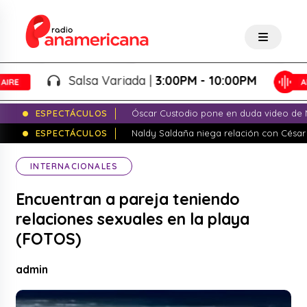
Salsa Variada |
3:00PM - 10:00PM
ESPECTÁCULOS
Óscar Custodio pone en duda video de N
ESPECTÁCULOS
Naldy Saldaña niega relación con César
INTERNACIONALES
Encuentran a pareja teniendo
relaciones sexuales en la playa
(FOTOS)
admin