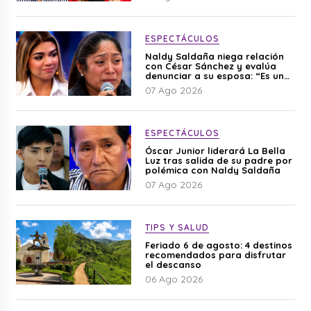
ESPECTÁCULOS
Naldy Saldaña niega relación
con César Sánchez y evalúa
denunciar a su esposa: “Es una
difamación”
07 Ago 2026
ESPECTÁCULOS
Óscar Junior liderará La Bella
Luz tras salida de su padre por
polémica con Naldy Saldaña
07 Ago 2026
TIPS Y SALUD
Feriado 6 de agosto: 4 destinos
recomendados para disfrutar
el descanso
06 Ago 2026