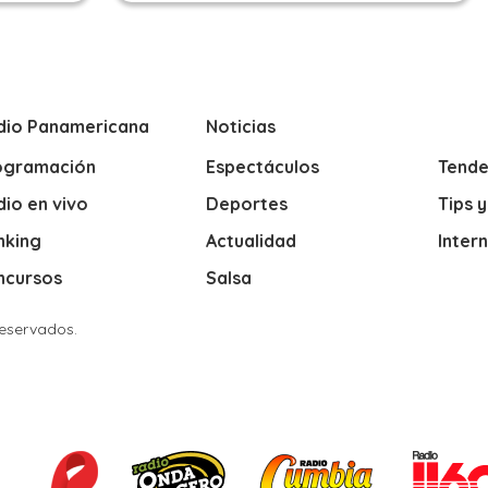
dio Panamericana
Noticias
ogramación
Espectáculos
Tende
io en vivo
Deportes
Tips 
nking
Actualidad
Inter
ncursos
Salsa
Reservados.