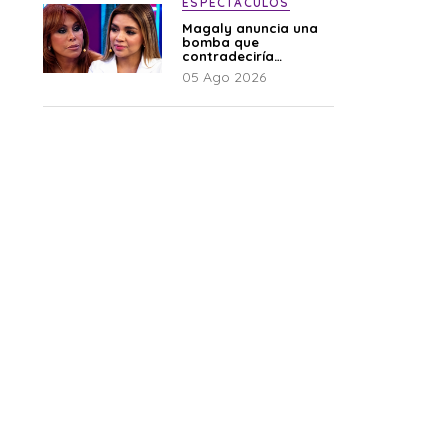
ESPECTÁCULOS
Magaly anuncia una
bomba que
contradeciría
comunicado de La
05 Ago 2026
Bella Luz: “Hay un
audio”