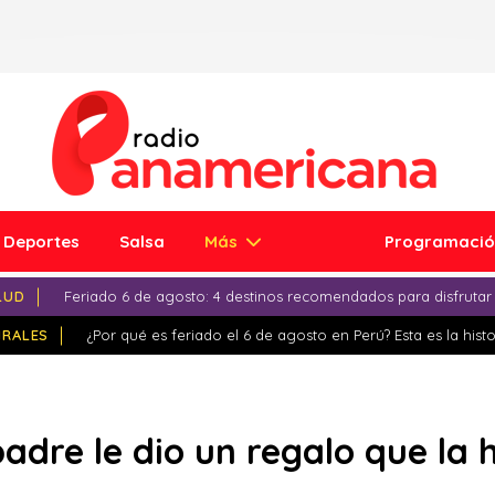
Deportes
Salsa
Más
Programaci
LUD
Feriado 6 de agosto: 4 destinos recomendados para disfrutar
IRALES
¿Por qué es feriado el 6 de agosto en Perú? Esta es la histo
adre le dio un regalo que la h