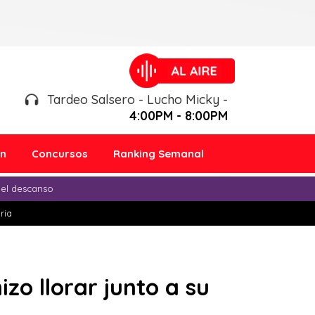
Tardeo Salsero - Lucho Micky -
4:00PM - 8:00PM
ón
Concursos
Ranking Semanal
 el descanso
ria
izo llorar junto a su