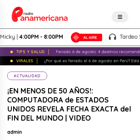
 |
4:00PM - 8:00PM
Tardeo Salser
TIPS Y SALUD
Feriado 6 de agosto: 4 destinos recomend
VIRALES
¿Por qué es feriado el 6 de agosto en Perú? Esta 
ACTUALIDAD
¡EN MENOS DE 50 AÑOS!:
COMPUTADORA de ESTADOS
UNIDOS REVELA FECHA EXACTA del
FIN DEL MUNDO | VIDEO
admin