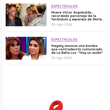
ESPECTÁCULOS
Muere Víctor Angobaldo,
recordado personaje de la
farándula y expareja de Shirley
Cherres
05 Ago 2026
ESPECTÁCULOS
Magaly anuncia una bomba
que contradeciría comunicado
de La Bella Luz: “Hay un audio”
05 Ago 2026