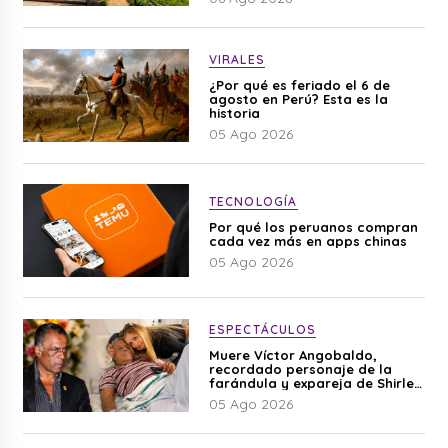
VIRALES
¿Por qué es feriado el 6 de
agosto en Perú? Esta es la
historia
05 Ago 2026
TECNOLOGÍA
Por qué los peruanos compran
cada vez más en apps chinas
05 Ago 2026
ESPECTÁCULOS
Muere Víctor Angobaldo,
recordado personaje de la
farándula y expareja de Shirley
Cherres
05 Ago 2026