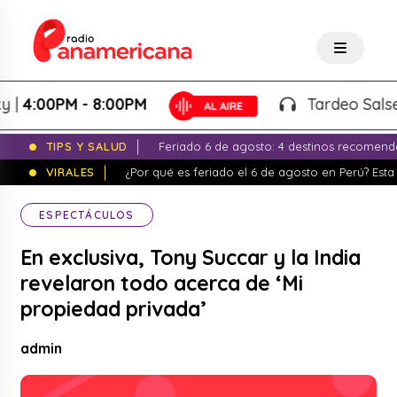
4:00PM - 8:00PM
Tardeo Salsero 
TIPS Y SALUD
Feriado 6 de agosto: 4 destinos recomend
VIRALES
¿Por qué es feriado el 6 de agosto en Perú? Esta 
ESPECTÁCULOS
En exclusiva, Tony Succar y la India
revelaron todo acerca de ‘Mi
propiedad privada’
admin