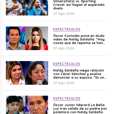
Universitario vs. Sporting
Cristal: así llegan al esperado
duelo
07 Ago 2026
ESPECTÁCULOS
Óscar Custodio pone en duda
video de Naldy Saldaña: “Hay
cosas que de repente se han
editado”
07 Ago 2026
ESPECTÁCULOS
Naldy Saldaña niega relación
con César Sánchez y evalúa
denunciar a su esposa: “Es una
difamación”
07 Ago 2026
ESPECTÁCULOS
Óscar Junior liderará La Bella
Luz tras salida de su padre por
polémica con Naldy Saldaña