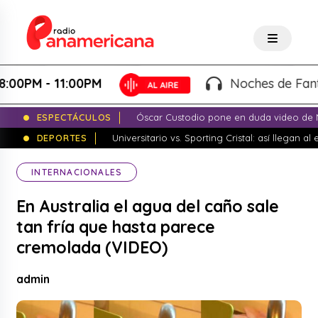
M - 11:00PM
Noches de Fantasía -
ESPECTÁCULOS
Óscar Custodio pone en duda video de N
DEPORTES
Universitario vs. Sporting Cristal: así llegan a
INTERNACIONALES
En Australia el agua del caño sale
tan fría que hasta parece
cremolada (VIDEO)
admin