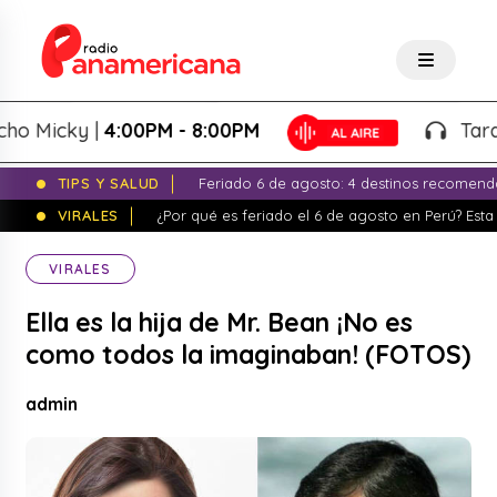
icky |
4:00PM - 8:00PM
Tardeo Sa
TIPS Y SALUD
Feriado 6 de agosto: 4 destinos recomend
VIRALES
¿Por qué es feriado el 6 de agosto en Perú? Esta 
VIRALES
Ella es la hija de Mr. Bean ¡No es
como todos la imaginaban! (FOTOS)
admin