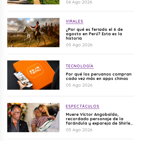
06 Ago 2026
VIRALES
¿Por qué es feriado el 6 de
agosto en Perú? Esta es la
historia
05 Ago 2026
TECNOLOGÍA
Por qué los peruanos compran
cada vez más en apps chinas
05 Ago 2026
ESPECTÁCULOS
Muere Víctor Angobaldo,
recordado personaje de la
farándula y expareja de Shirley
Cherres
05 Ago 2026