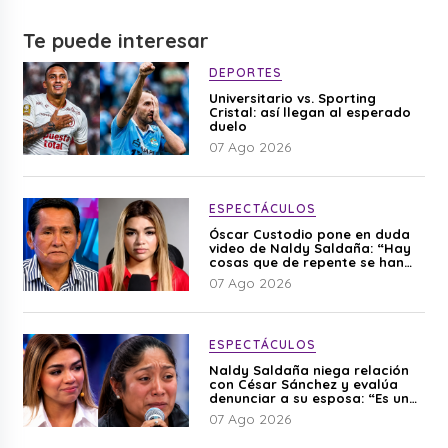
Te puede interesar
DEPORTES
Universitario vs. Sporting
Cristal: así llegan al esperado
duelo
07 Ago 2026
ESPECTÁCULOS
Óscar Custodio pone en duda
video de Naldy Saldaña: “Hay
cosas que de repente se han
editado”
07 Ago 2026
ESPECTÁCULOS
Naldy Saldaña niega relación
con César Sánchez y evalúa
denunciar a su esposa: “Es una
difamación”
07 Ago 2026