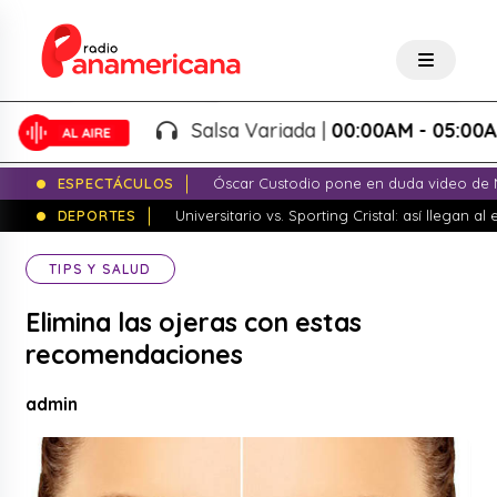
Salsa Variada |
00:00AM - 05:00AM
ESPECTÁCULOS
Óscar Custodio pone en duda video de N
DEPORTES
Universitario vs. Sporting Cristal: así llegan a
TIPS Y SALUD
Elimina las ojeras con estas
recomendaciones
admin