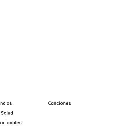
ncias
Canciones
y Salud
nacionales