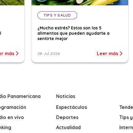
TIPS Y SALUD
¿Mucho estrés? Estos son los 5
l
alimentos que pueden ayudarte a
sentirte mejor
er más
Leer más
28 Jul 2026
dio Panamericana
Noticias
ogramación
Espectáculos
Tende
io en vivo
Deportes
Tips 
nking
Actualidad
Inter