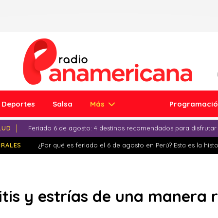
Deportes
Salsa
Más
Programaci
LUD
Feriado 6 de agosto: 4 destinos recomendados para disfrutar
IRALES
¿Por qué es feriado el 6 de agosto en Perú? Esta es la histo
litis y estrías de una manera 