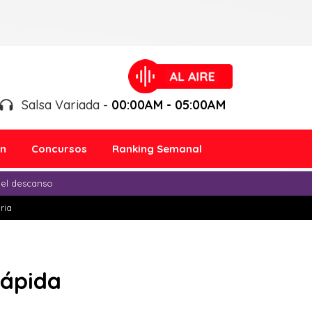
Salsa Variada -
00:00AM - 05:00AM
ón
Concursos
Ranking Semanal
 el descanso
ria
rápida