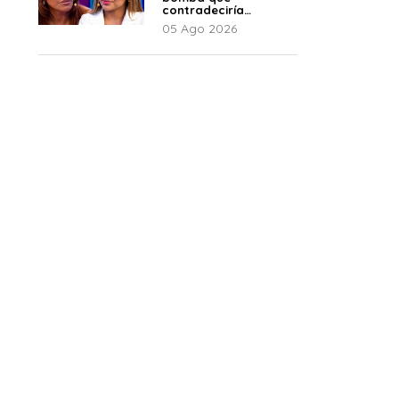
contradeciría
comunicado de La
05 Ago 2026
Bella Luz: “Hay un
audio”