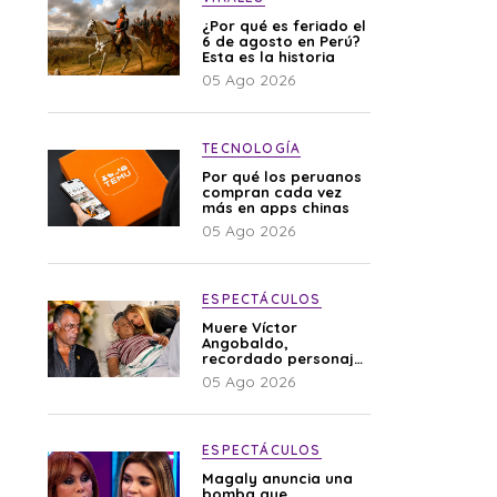
¿Por qué es feriado el
6 de agosto en Perú?
Esta es la historia
05 Ago 2026
TECNOLOGÍA
Por qué los peruanos
compran cada vez
más en apps chinas
05 Ago 2026
ESPECTÁCULOS
Muere Víctor
Angobaldo,
recordado personaje
de la farándula y
05 Ago 2026
expareja de Shirley
Cherres
ESPECTÁCULOS
Magaly anuncia una
bomba que