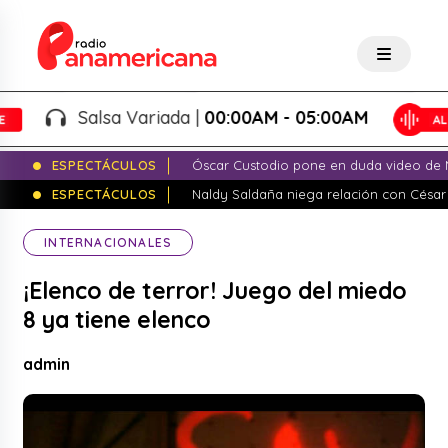
Salsa Variada |
00:00AM - 05:00AM
ESPECTÁCULOS
Óscar Custodio pone en duda video de N
ESPECTÁCULOS
Naldy Saldaña niega relación con César
INTERNACIONALES
¡Elenco de terror! Juego del miedo
8 ya tiene elenco
admin