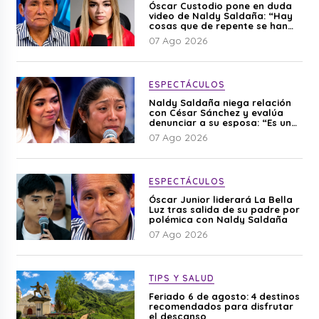
Óscar Custodio pone en duda
video de Naldy Saldaña: “Hay
cosas que de repente se han
editado”
07 Ago 2026
ESPECTÁCULOS
Naldy Saldaña niega relación
con César Sánchez y evalúa
denunciar a su esposa: “Es una
difamación”
07 Ago 2026
ESPECTÁCULOS
Óscar Junior liderará La Bella
Luz tras salida de su padre por
polémica con Naldy Saldaña
07 Ago 2026
TIPS Y SALUD
Feriado 6 de agosto: 4 destinos
recomendados para disfrutar
el descanso