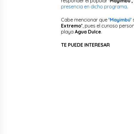
responder el popular
‘Mayimbú’,
presencia en dicho programa
.
Cabe mencionar que
‘Mayimbú’
Extremo’
, pues el curioso perso
playa
Agua Dulce
.
TE PUEDE INTERESAR