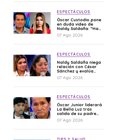
ESPECTÁCULOS
Óscar Custodio pone
en duda video de
Naldy Saldaña: “Hay
cosas que de repente
07 Ago 2026
se han editado”
ESPECTÁCULOS
Naldy Saldaña niega
relación con César
Sánchez y evalúa
denunciar a su
07 Ago 2026
esposa: “Es una
difamación”
ESPECTÁCULOS
Óscar Junior liderará
La Bella Luz tras
salida de su padre
por polémica con
07 Ago 2026
Naldy Saldaña
TIPS Y SALUD