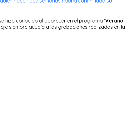
quien hace hace semanas habría confirmado su
se hizo conocido al aparecer en el programa
‘Verano
naje siempre acudía a las grabaciones realizadas en la