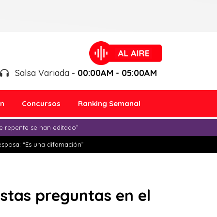
Salsa Variada -
00:00AM - 05:00AM
ón
Concursos
Ranking Semanal
e repente se han editado”
esposa: “Es una difamación”
stas preguntas en el