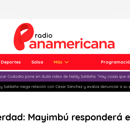
Deportes
Salsa
Más
Programaci
car Custodio pone en duda video de Naldy Saldaña: “Hay cosas que d
y Saldaña niega relación con César Sánchez y evalúa denunciar a su 
Verdad: Mayimbú responderá e