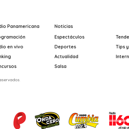
dio Panamericana
Noticias
ogramación
Espectáculos
Tende
io en vivo
Deportes
Tips 
nking
Actualidad
Inter
ncursos
Salsa
Reservados.