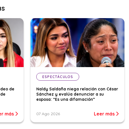
as
ESPECTÁCULOS
ideo de
Naldy Saldaña niega relación con César
 de
Sánchez y evalúa denunciar a su
esposa: “Es una difamación”
er más
Leer más
07 Ago 2026