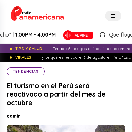
|
1:00PM - 4:00PM
Que fluya la ta
TIPS Y SALUD
Feriado 6 de agosto: 4 destinos recomend
VIRALES
¿Por qué es feriado el 6 de agosto en Perú? Esta 
TENDENCIAS
El turismo en el Perú será
reactivado a partir del mes de
octubre
admin