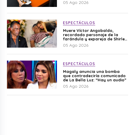
05 Ago 2026
ESPECTÁCULOS
Muere Víctor Angobaldo,
recordado personaje de la
farándula y expareja de Shirley
Cherres
05 Ago 2026
ESPECTÁCULOS
Magaly anuncia una bomba
que contradeciría comunicado
de La Bella Luz: “Hay un audio”
05 Ago 2026