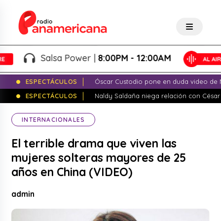
Salsa Power |
8:00PM - 12:00AM
ESPECTÁCULOS
Óscar Custodio pone en duda video de N
ESPECTÁCULOS
Naldy Saldaña niega relación con César
INTERNACIONALES
El terrible drama que viven las
mujeres solteras mayores de 25
años en China (VIDEO)
admin