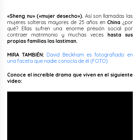
«Sheng nu» («mujer desecho»).
Así son llamadas las
mujeres solteras mayores de 25 años en
China
¿por
qué? Ellas sufren una enorme presión social por
contraer matrimonio y muchas veces
hasta sus
propias familias las lastiman.
MIRA TAMBIÉN:
David Beckham es fotografiado en
una faceta que nadie conocía de él (FOTO)
Conoce el increíble drama que viven en el siguiente
video: