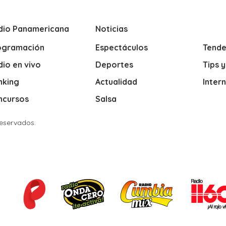
dio Panamericana
Noticias
ogramación
Espectáculos
Tende
io en vivo
Deportes
Tips 
nking
Actualidad
Inter
ncursos
Salsa
Reservados.