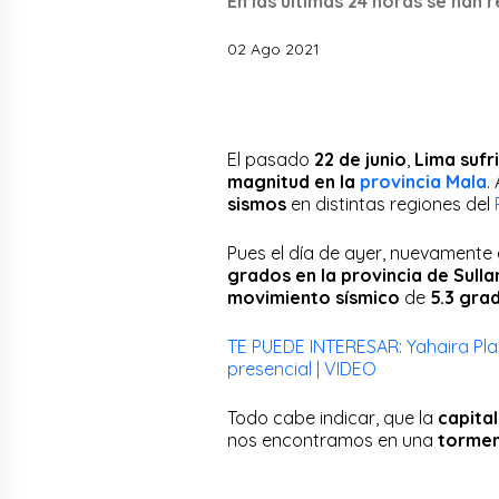
En las últimas 24 horas se han 
02 Ago 2021
El pasado
22 de junio
,
Lima
sufr
magnitud en la
provincia Mala
.
sismos
en distintas regiones del
Pues el día de ayer, nuevamente 
grados en la provincia de Sulla
movimiento sísmico
de
5.3 gra
TE PUEDE INTERESAR: Yahaira Plas
presencial | VIDEO
Todo cabe indicar, que la
capita
nos encontramos en una
tormen