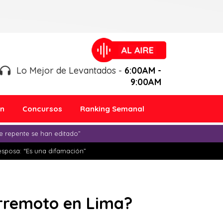
Lo Mejor de Levantados -
6:00AM -
9:00AM
ón
Concursos
Ranking Semanal
e repente se han editado”
esposa: “Es una difamación”
erremoto en Lima?