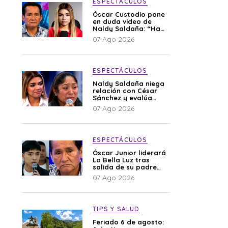
ESPECTÁCULOS
Óscar Custodio pone
en duda video de
Naldy Saldaña: “Hay
cosas que de repente
07 Ago 2026
se han editado”
ESPECTÁCULOS
Naldy Saldaña niega
relación con César
Sánchez y evalúa
denunciar a su
07 Ago 2026
esposa: “Es una
difamación”
ESPECTÁCULOS
Óscar Junior liderará
La Bella Luz tras
salida de su padre
por polémica con
07 Ago 2026
Naldy Saldaña
TIPS Y SALUD
Feriado 6 de agosto: