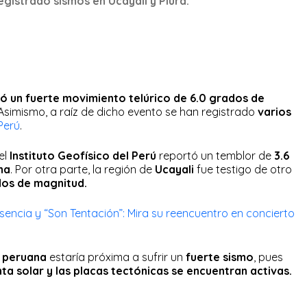
registrado sismos en Ucayali y Piura.
ió un fuerte movimiento telúrico de 6.0 grados de
 Asimismo, a raíz de dicho evento se han registrado
varios
Perú
.
el
Instituto Geofísico del Perú
reportó un temblor de
3.6
na
. Por otra parte, la región de
Ucayali
fue testigo de otro
dos de magnitud.
encia y “Son Tentación”: Mira su reencuentro en concierto
l peruana
estaría próxima a sufrir un
fuerte sismo
, pues
ta solar y las placas tectónicas se encuentran activas.