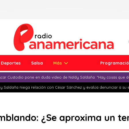
Deportes
Salsa
Más
Programaci
car Custodio pone en duda video de Naldy Saldaña: “Hay cosas que d
y Saldaña niega relación con César Sánchez y evalúa denunciar a su 
emblando: ¿Se aproxima un t