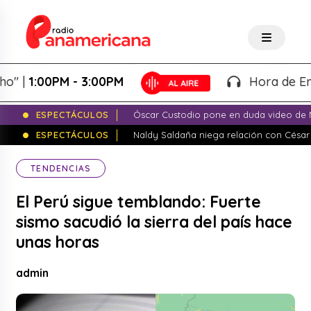
:00PM - 3:00PM
Hora de Emprende
ESPECTÁCULOS
Óscar Custodio pone en duda video de N
ESPECTÁCULOS
Naldy Saldaña niega relación con César
TENDENCIAS
El Perú sigue temblando: Fuerte
sismo sacudió la sierra del país hace
unas horas
admin