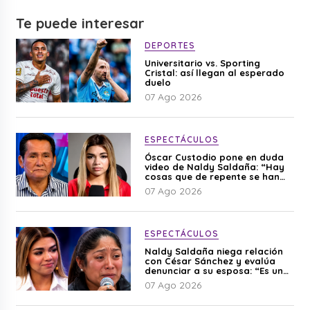
Te puede interesar
DEPORTES
Universitario vs. Sporting
Cristal: así llegan al esperado
duelo
07 Ago 2026
ESPECTÁCULOS
Óscar Custodio pone en duda
video de Naldy Saldaña: “Hay
cosas que de repente se han
editado”
07 Ago 2026
ESPECTÁCULOS
Naldy Saldaña niega relación
con César Sánchez y evalúa
denunciar a su esposa: “Es una
difamación”
07 Ago 2026