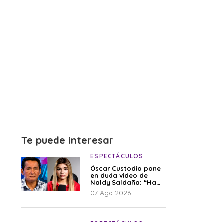
Te puede interesar
ESPECTÁCULOS
Óscar Custodio pone
en duda video de
Naldy Saldaña: “Hay
cosas que de repente
07 Ago 2026
se han editado”