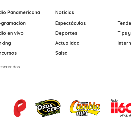
dio Panamericana
Noticias
ogramación
Espectáculos
Tende
io en vivo
Deportes
Tips 
nking
Actualidad
Inter
ncursos
Salsa
Reservados.