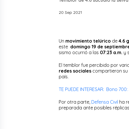
20 Sep 2021
Un
movimiento telúrico
de
4.6 
este
domingo 19 de septiembr
sismo ocurrió a las
07:23 a.m.
y s
El temblor fue percibido por vari
redes sociales
compartieron su
país.
TE PUEDE INTERESAR: Bono 700: S
Por otra parte,
Defensa Civil
ha r
preparada ante posibles réplica