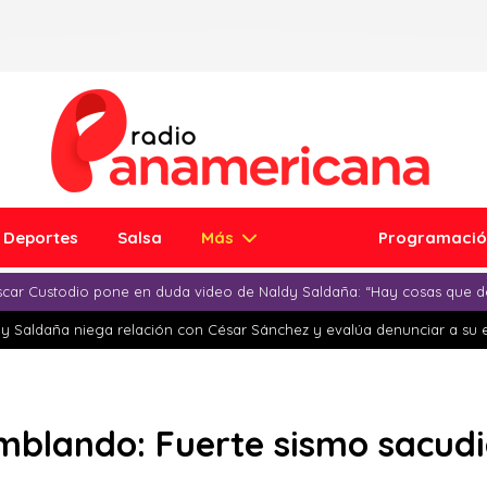
Deportes
Salsa
Más
Programaci
car Custodio pone en duda video de Naldy Saldaña: “Hay cosas que d
y Saldaña niega relación con César Sánchez y evalúa denunciar a su 
mblando: Fuerte sismo sacudió