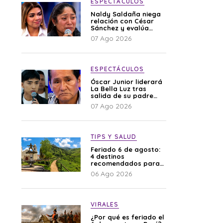
ESPECTÁCULOS
Naldy Saldaña niega
relación con César
Sánchez y evalúa
denunciar a su
07 Ago 2026
esposa: “Es una
difamación”
ESPECTÁCULOS
Óscar Junior liderará
La Bella Luz tras
salida de su padre
por polémica con
07 Ago 2026
Naldy Saldaña
TIPS Y SALUD
Feriado 6 de agosto:
4 destinos
recomendados para
disfrutar el descanso
06 Ago 2026
VIRALES
¿Por qué es feriado el