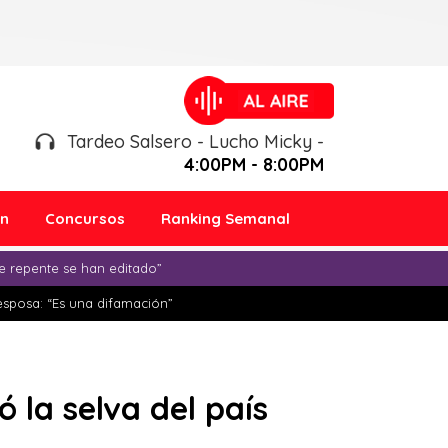
Tardeo Salsero - Lucho Micky -
4:00PM - 8:00PM
ón
Concursos
Ranking Semanal
e repente se han editado”
esposa: “Es una difamación”
 la selva del país