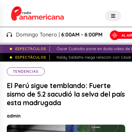
Domingo Tonero |
6:00AM - 6:00PM
ESPECTÁCULOS
Óscar Custodio pone en duda video de N
ESPECTÁCULOS
Naldy Saldaña niega relación con César
TENDENCIAS
El Perú sigue temblando: Fuerte
sismo de 5.2 sacudió la selva del país
esta madrugada
admin