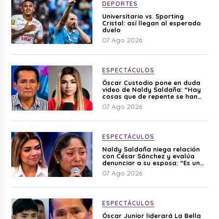
DEPORTES
Universitario vs. Sporting
Cristal: así llegan al esperado
duelo
07 Ago 2026
ESPECTÁCULOS
Óscar Custodio pone en duda
video de Naldy Saldaña: “Hay
cosas que de repente se han
editado”
07 Ago 2026
ESPECTÁCULOS
Naldy Saldaña niega relación
con César Sánchez y evalúa
denunciar a su esposa: “Es una
difamación”
07 Ago 2026
ESPECTÁCULOS
Óscar Junior liderará La Bella