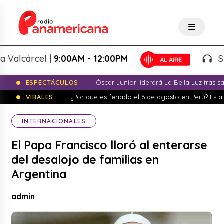
lcárcel |
9:00AM - 12:00PM
Splas
ESPECTÁCULOS
Óscar Junior liderará La Bella Luz tras 
VIRALES
¿Por qué es feriado el 6 de agosto en Perú? Esta 
INTERNACIONALES
El Papa Francisco lloró al enterarse
del desalojo de familias en
Argentina
admin