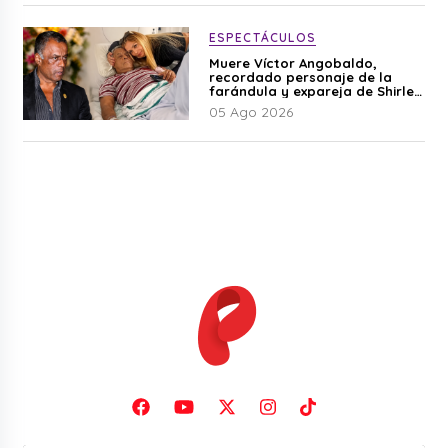
ESPECTÁCULOS
Muere Víctor Angobaldo,
recordado personaje de la
farándula y expareja de Shirley
Cherres
05 Ago 2026