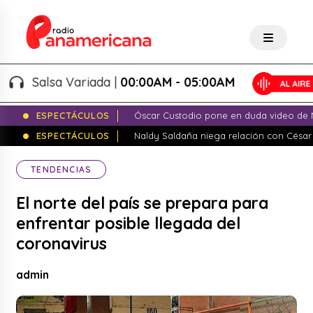
Salsa Variada |
00:00AM - 05:00AM
ESPECTÁCULOS
Óscar Custodio pone en duda video de N
ESPECTÁCULOS
Naldy Saldaña niega relación con César
TENDENCIAS
El norte del país se prepara para
enfrentar posible llegada del
coronavirus
admin