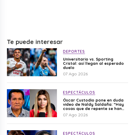
Te puede interesar
DEPORTES
Universitario vs. Sporting
Cristal: así llegan al esperado
duelo
07 Ago 2026
ESPECTÁCULOS
Óscar Custodio pone en duda
video de Naldy Saldaña: “Hay
cosas que de repente se han
editado”
07 Ago 2026
ESPECTÁCULOS